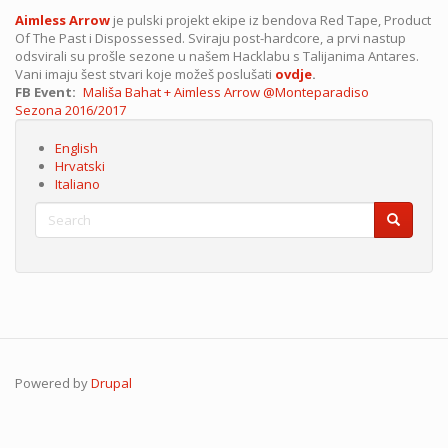
Aimless Arrow
je pulski projekt ekipe iz bendova Red Tape, Product
Of The Past i Dispossessed. Sviraju post-hardcore, a prvi nastup
odsvirali su prošle sezone u našem Hacklabu s Talijanima Antares.
Vani imaju šest stvari koje možeš poslušati
ovdje
.
FB Event
Mališa Bahat + Aimless Arrow @Monteparadiso
Sezona
Sezona 2016/2017
English
Hrvatski
Italiano
Search
Search
Search
Powered by
Drupal