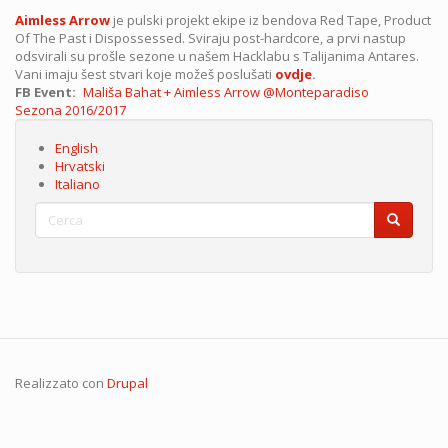
Aimless Arrow
je pulski projekt ekipe iz bendova Red Tape, Product
Of The Past i Dispossessed. Sviraju post-hardcore, a prvi nastup
odsvirali su prošle sezone u našem Hacklabu s Talijanima Antares.
Vani imaju šest stvari koje možeš poslušati
ovdje
.
FB Event
Mališa Bahat + Aimless Arrow @Monteparadiso
Sezona
Sezona 2016/2017
English
Hrvatski
Italiano
Cerca
Cerca
Cerca
Realizzato con
Drupal