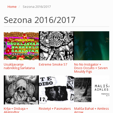
Home
Sezona 2016/2017
Sezona 2016/2017
Usukljavanje
Extreme Smoke 57
No No Instigator +
nabreklog šarlatana
Disco Occulto + Seven
Mouldy Figs
Krlja + Disbaja +
Riistetyt + Pasmaters
Mališa Bahat + Aimless
Aligrindtor
Arrow