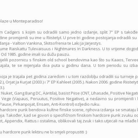
laze u Monteparadiso!
adgers s kojim su odradili samo jedno izdanje, split 7'' EP s takođe
 promijenili su ime u Riistetyt. U prve tri godine postojanja odradili su
anja - Valtion Vankina, Skitsofrenia te Laki Ja Järjestys.
albume Raiskattu Tulevaisuus i Nightmares In Darkness. U to vrijeme dogod
. Od 1985. godine imali su dužu pauzu.
jelili pozornicu s finskim old school bendovima kao što su Kaaos, Tervee
ajala, te se mijenjala dva puta u godinu dana. U tom periodu su izbaci
a je trajala pet godina zaredom i u tom razdoblju odradili su turneje p
, Orjat Ja Kurjat (2003.) i 7” EP Kahleet (2005.). Nakon 2006. godine Riistetyt
.).
Nuket, Gang Bang DC, Ääritila), basist Piise (CNT, Lihasade, Positive Negat
t Vege (Vapaus, Peruutus, Positive Negative), a nedavno su promijenili i
 Pause, Pirkanpojat, Ensam, Anti-Kontrol) ozljedio ruku.
h hardcore punk bendova kultne finske scene, njihova izdanja se smataju 
zdanja. Također, kad se govori o specifičnom finskom hardcore punk zvuku 
, Appendix, Rattus i ostalima, oblikovali taj zvuk i tako utjecali na mlađ
 hardcore punk lektiru ne bi smjeli propustiti :)