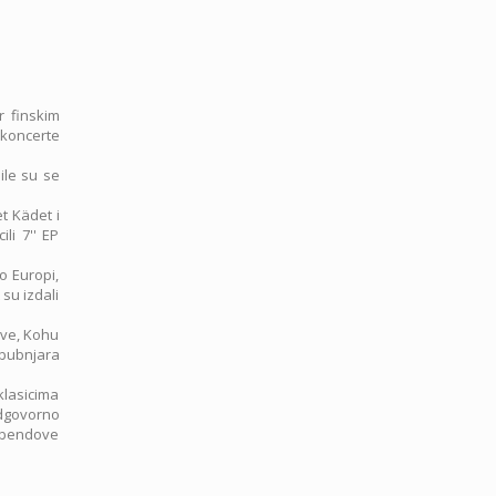
r finskim
 koncerte
ile su se
t Kädet i
li 7'' EP
o Europi,
 su izdali
ive, Kohu
 bubnjara
klasicima
odgovorno
e bendove