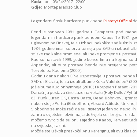
Kada
pet, 03/24/2017 - 22:00
Gdje
Monteparadiso Club
Legendarni finski hardcore punk bend
Riistetyt Official
do
Bend je osnovan 1981. godine u Tampereu pod imenom C
legendarnim hardcore punk bendom Kaaos. Te 1981. godine
uglavnom po Finskoj, te su izbacili nekoliko sad kultnih izd
1984. godine imali su prvu turneju po SAD-u i izbacili 
stilske radikalne promjene, ali i neke promjene u postavi
Rad su nastavili
1999. godine koncertima na kojima su di
Appendix, ali ni ta postava benda nije pretjerano potr
Tervetuloa Kuolema (2000.).
Godinu dana nakon EP-a uspostavljaju postavu benda koj
SAD-u i Brazilu, te su izdali albume Kuka Valehtelee? (2002.)
još albume Kuolonhymnejä (2010.) i Korppien Paraati (2013
Današnju postavu čine Laze na vokalu (Holy Dolls / Pyhät 
63, Punk Lurex OK, Basta Basta, Dead Bobrikov), gitaris
nakon što je Perttu (Ehtoollinen, Absurd Attitude, Unkind,
Slobodno se može reći da su Riistetyt jedan od najbolji
žanra u svjetskim okvirima, a doživjela su i brojna rei
možemo tvrditi da su oni, zajedno s Kaaos, Terveet Kädet
na svjetskoj razini.
Možda ste u školi preskočili Anu Karenjinu, ali ovu klasičnu