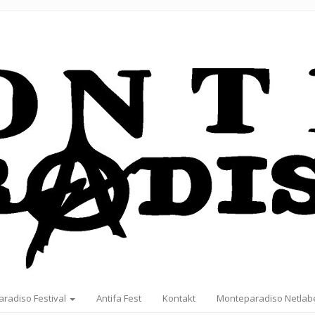
radiso Festival
Antifa Fest
Kontakt
Monteparadiso Netlab