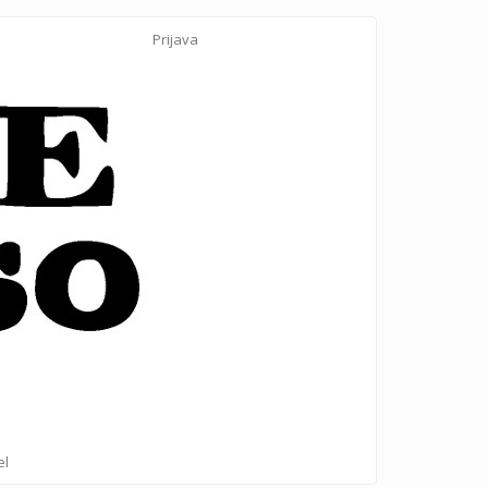
Prijava
el