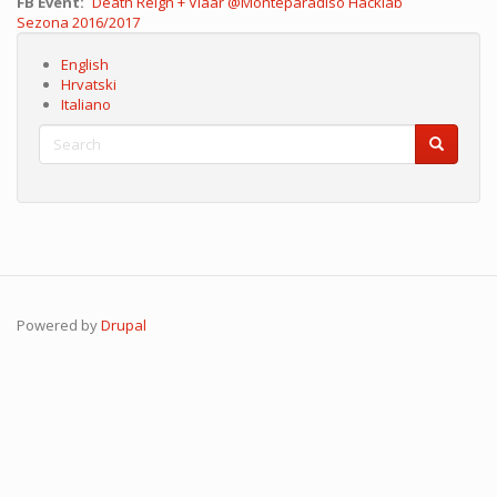
FB Event
Death Reign + Vlaar @Monteparadiso Hacklab
Sezona
Sezona 2016/2017
English
Hrvatski
Italiano
Search
Search
Search
Powered by
Drupal