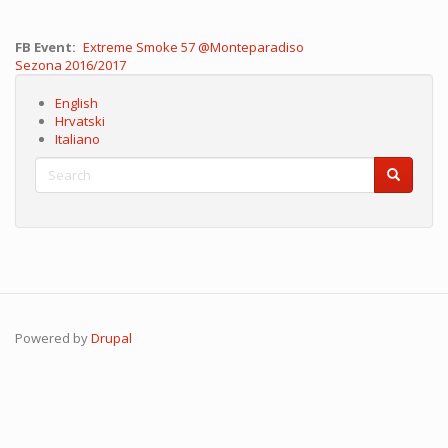
FB Event
Extreme Smoke 57 @Monteparadiso
Sezona
Sezona 2016/2017
English
Hrvatski
Italiano
Search
Search
Search
Powered by
Drupal