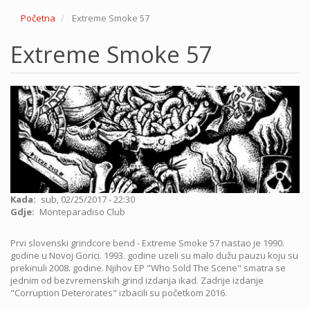
Početna
Extreme Smoke 57
Extreme Smoke 57
Kada
sub, 02/25/2017 - 22:30
Gdje
Monteparadiso Club
Prvi slovenski grindcore bend - Extreme Smoke 57 nastao je 1990.
godine u Novoj Gorici. 1993. godine uzeli su malo dužu pauzu koju su
prekinuli 2008. godine. Njihov EP "Who Sold The Scene" smatra se
jednim od bezvremenskih grind izdanja ikad. Zadnje izdanje
"Corruption Deterorates" izbacili su početkom 2016.