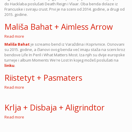
Reign
do Hacklaba poslušati Death Reign i Vlaar. Oba benda dolaze iz
+
Francuske i sviraju crust. Prvi je na sceni od 2014. godine, a drugi od
Vlaar
2015. godine.
Mališa Bahat + Aimless Arrow
Read more
about
Mališa
Mališa Bahat
je screamo bend iz Varaždina i Koprivnice. Osnovani
Bahat
su 2015. godine, a članovi ovog benda već imaju staža na sceni kroz
+
bendove Life In Peril i What Matters Most. Iza njih su dvije europske
Aimless
turneje i album Moments We're Lost In kojeg možeš poslušati na
Arrow
linku
.
Riistetyt + Pasmaters
Read more
about
Riistetyt
+
Pasmaters
Krlja + Disbaja + Aligrindtor
Read more
about
Krlja
+