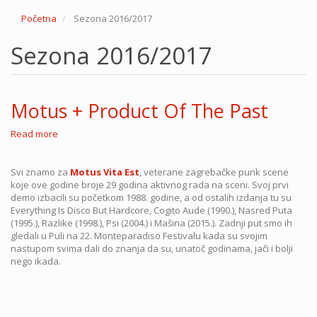
Početna
Sezona 2016/2017
Sezona 2016/2017
Motus + Product Of The Past
Read more
about
Motus
+
Svi znamo za
Product
Motus Vita Est
, veterane zagrebačke punk scene
koje ove godine broje 29 godina aktivnog rada na sceni. Svoj prvi
Of
demo izbacili su početkom 1988. godine, a od ostalih izdanja tu su
The
Everything Is Disco But Hardcore, Cogito Aude (1990.), Nasred Puta
Past
(1995.), Razlike (1998.), Psi (2004.) i Mašina (2015.). Zadnji put smo ih
gledali u Puli na 22. Monteparadiso Festivalu kada su svojim
nastupom svima dali do znanja da su, unatoč godinama, jači i bolji
nego ikada.