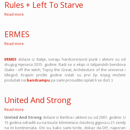
Rules + Left To Starve
Read more
about
Rules
+
Left
ERMES
To
Starve
Read more
about
ERMES
ERMES
dolaze iz Italije, sviraju hardcore/post punk i aktivni su od
drugog mjeseca 2015. godine. Radi se o ekipi iz talijanskih bendova
Stake - off the witch, Topsy the Great, Architecture of the universe i
Idlegod. Krajem prošle godine izdali su prvi Ep kojeg možete
poslušati na
bandcampu
pa sami prosudite isplati li se doći :)
United And Strong
Read more
about
United
United And Strong
dolaze iz Berlina i aktivni su od 2001. godine. U
And
15 godina odradili su na tisuće kilometara i bezbroj gigova u 21 zemlji
Strong
na tri kontinenata. Oni su, kako sami tvrde, dokaz da DIY, naporan