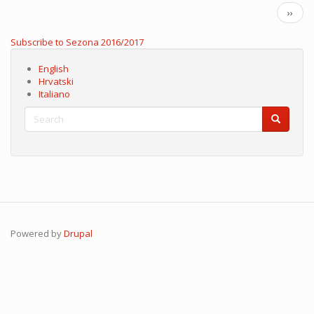
Disbaja
Pagination
Next
››
+
page
Aligrindtor
Subscribe to Sezona 2016/2017
English
Hrvatski
Italiano
Search
Search
Search
Powered by
Drupal