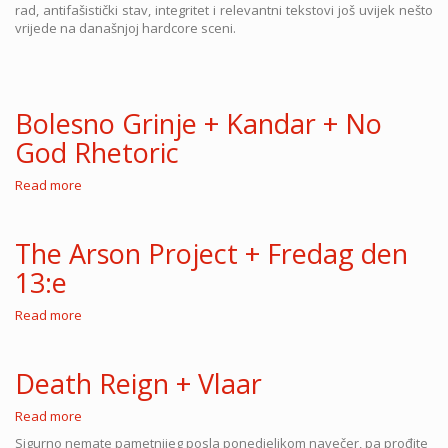
rad, antifašistički stav, integritet i relevantni tekstovi još uvijek nešto
vrijede na današnjoj hardcore sceni.
Bolesno Grinje + Kandar + No
God Rhetoric
Read more
about
Bolesno
Grinje
+
The Arson Project + Fredag den
Kandar
13:e
+
No
God
Read more
about
Rhetoric
The
Arson
Project
Death Reign + Vlaar
+
Fredag
Read more
about
den
Death
13:e
Sigurno nemate pametnijeg posla ponedjeljkom navečer, pa prođite