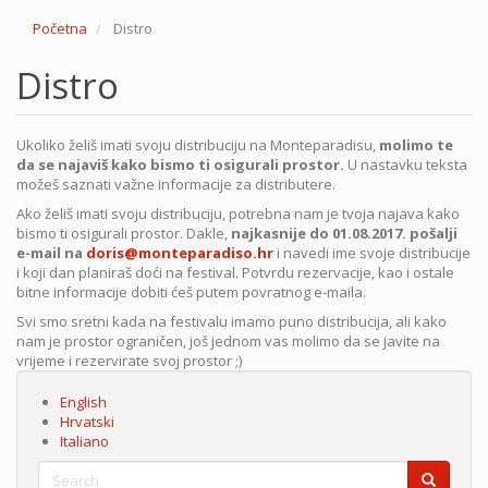
Početna
Distro
Distro
Ukoliko želiš imati svoju distribuciju na Monteparadisu,
molimo te
da se najaviš kako bismo ti osigurali prostor.
U nastavku teksta
možeš saznati važne informacije za distributere.
Ako želiš imati svoju distribuciju, potrebna nam je tvoja najava kako
bismo ti osigurali prostor. Dakle,
najkasnije do 01.08.2017.
pošalji
e-mail na
doris@monteparadiso.hr
i navedi ime svoje distribucije
i koji dan planiraš doći na festival. Potvrdu rezervacije, kao i ostale
bitne informacije dobiti ćeš putem povratnog e-maila.
Svi smo sretni kada na festivalu imamo puno distribucija, ali kako
nam je prostor ograničen, još jednom vas molimo da se javite na
vrijeme i rezervirate svoj prostor ;)
English
Hrvatski
Italiano
Search
Search