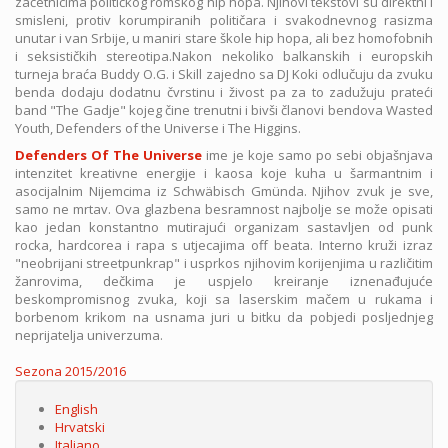
začetnicima političkog romskog hip hopa. Njihovi tekstovi su direktni i
smisleni, protiv korumpiranih političara i svakodnevnog rasizma
unutar i van Srbije, u maniri stare škole hip hopa, ali bez homofobnih
i seksističkih stereotipa.Nakon nekoliko balkanskih i europskih
turneja braća Buddy O.G. i Skill zajedno sa DJ Koki odlučuju da zvuku
benda dodaju dodatnu čvrstinu i živost pa za to zadužuju prateći
band "The Gadje" kojeg čine trenutni i bivši članovi bendova Wasted
Youth, Defenders of the Universe i The Higgins.
Defenders Of The Universe
ime je koje samo po sebi objašnjava
intenzitet kreativne energije i kaosa koje kuha u šarmantnim i
asocijalnim Nijemcima iz Schwäbisch Gmünda. Njihov zvuk je sve,
samo ne mrtav. Ova glazbena besramnost najbolje se može opisati
kao jedan konstantno mutirajući organizam sastavljen od punk
rocka, hardcorea i rapa s utjecajima off beata. Interno kruži izraz
"neobrijani streetpunkrap" i usprkos njihovim korijenjima u različitim
žanrovima, dečkima je uspjelo kreiranje iznenađujuće
beskompromisnog zvuka, koji sa laserskim mačem u rukama i
borbenom krikom na usnama juri u bitku da pobjedi posljednjeg
neprijatelja univerzuma.
Sezona
Sezona 2015/2016
English
Hrvatski
Italiano