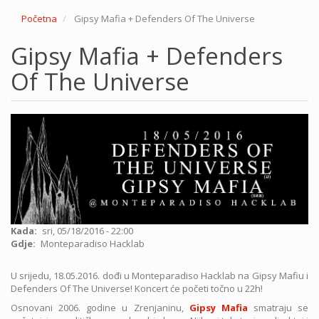
Početna
Gipsy Mafia + Defenders Of The Universe
Gipsy Mafia + Defenders
Of The Universe
Kada
sri, 05/18/2016 - 22:00
Gdje
Monteparadiso Hacklab
U srijedu, 18.05.2016. dođi u Monteparadiso Hacklab na Gipsy Mafiu i
Defenders Of The Universe! Koncert će početi točno u 22h!
Osnovani 2006. godine u Zrenjaninu,
Gipsy Mafia
smatraju se