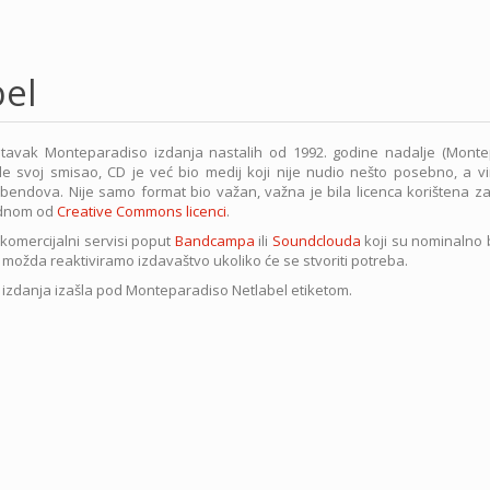
el
astavak Monteparadiso izdanja nastalih od 1992. godine nadalje (Mont
e svoj smisao, CD je već bio medij koji nije nudio nešto posebno, a vin
 bendova. Nije samo format bio važan, važna je bila licenca korištena za 
 jednom od
Creative Commons licenci
.
komercijalni servisi poput
Bandcampa
ili
Soundclouda
koji su nominalno 
 možda reaktiviramo izdavaštvo ukoliko će se stvoriti potreba.
 izdanja izašla pod Monteparadiso Netlabel etiketom.