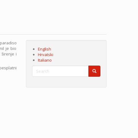
eparadiso
il je bio
English
širenje i
Hrvatski
Italiano
besplatni
Search
Search
Search