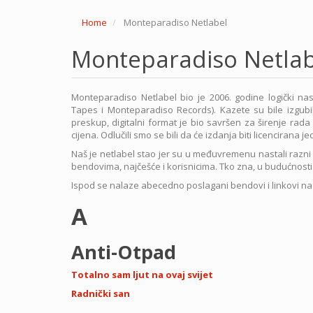
Home
Monteparadiso Netlabel
Monteparadiso Netlab
Monteparadiso Netlabel bio je 2006. godine logički n
Tapes i Monteparadiso Records). Kazete su bile izgubil
preskup, digitalni format je bio savršen za širenje rada
cijena. Odlučili smo se bili da će izdanja biti licencirana
Naš je netlabel stao jer su u međuvremenu nastali razni 
bendovima, najčešće i korisnicima. Tko zna, u budućnosti
Ispod se nalaze abecedno poslagani bendovi i linkovi na
A
Anti-Otpad
Totalno sam ljut na ovaj svijet
Radnički san