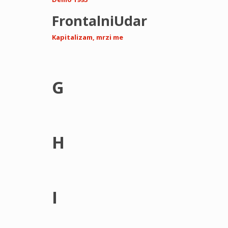
FrontalniUdar
Kapitalizam, mrzi me
G
H
I