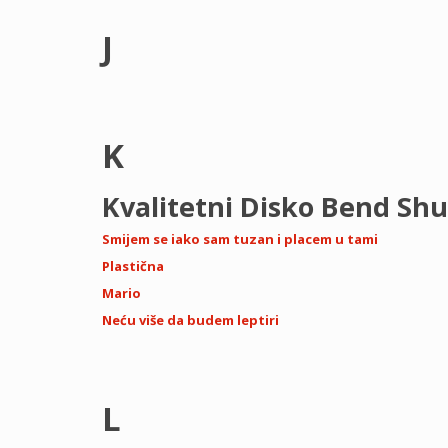
J
K
Kvalitetni Disko Bend Sh
Smijem se iako sam tuzan i placem u tami
Plastična
Mario
Neću više da budem leptiri
L