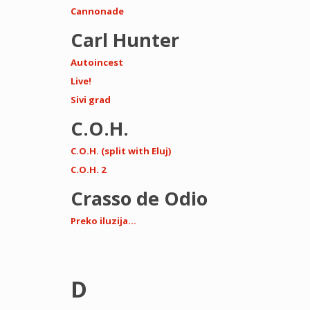
Cannonade
Carl Hunter
Autoincest
Live!
Sivi grad
C.O.H.
C.O.H. (split with Eluj)
C.O.H. 2
Crasso de Odio
Preko iluzija…
D