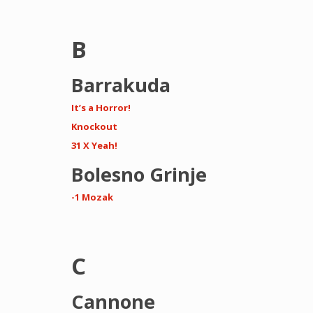
B
Barrakuda
It’s a Horror!
Knockout
31 X Yeah!
Bolesno Grinje
-1 Mozak
C
Cannone