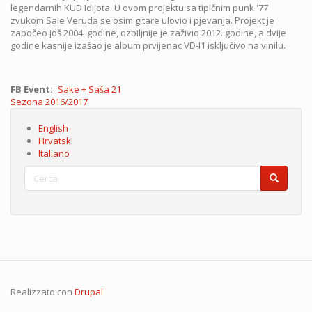
legendarnih KUD Idijota. U ovom projektu sa tipičnim punk '77
zvukom Sale Veruda se osim gitare ulovio i pjevanja. Projekt je
započeo još 2004. godine, ozbiljnije je zaživio 2012. godine, a dvije
godine kasnije izašao je album prvijenac VD-I1 isključivo na vinilu.
FB Event
Sake + Saša 21
Sezona
Sezona 2016/2017
English
Hrvatski
Italiano
Cerca
Cerca
Cerca
Realizzato con
Drupal