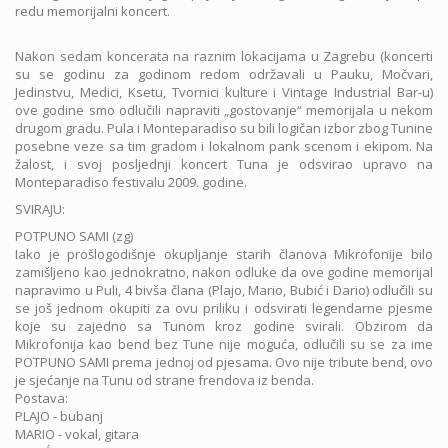
redu memorijalni koncert.
Nakon sedam koncerata na raznim lokacijama u Zagrebu (koncerti
su se godinu za godinom redom održavali u Pauku, Močvari,
Jedinstvu, Medici, Ksetu, Tvornici kulture i Vintage Industrial Bar-u)
ove godine smo odlučili napraviti „gostovanje“ memorijala u nekom
drugom gradu. Pula i Monteparadiso su bili logičan izbor zbog Tunine
posebne veze sa tim gradom i lokalnom pank scenom i ekipom. Na
žalost, i svoj posljednji koncert Tuna je odsvirao upravo na
Monteparadiso festivalu 2009. godine.
SVIRAJU:
POTPUNO SAMI (zg)
Iako je prošlogodišnje okupljanje starih članova Mikrofonije bilo
zamišljeno kao jednokratno, nakon odluke da ove godine memorijal
napravimo u Puli, 4 bivša člana (Plajo, Mario, Bubić i Dario) odlučili su
se još jednom okupiti za ovu priliku i odsvirati legendarne pjesme
koje su zajedno sa Tunom kroz godine svirali. Obzirom da
Mikrofonija kao bend bez Tune nije moguća, odlučili su se za ime
POTPUNO SAMI prema jednoj od pjesama. Ovo nije tribute bend, ovo
je sjećanje na Tunu od strane frendova iz benda.
Postava:
PLAJO - bubanj
MARIO - vokal, gitara