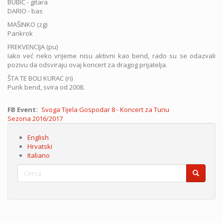
BUBIĆ - gitara
DARIO - bas
MAŠINKO (zg)
Pankrok
FREKVENCIJA (pu)
Iako već neko vrijeme nisu aktivni kao bend, rado su se odazvali
pozivu da odsviraju ovaj koncert za dragog prijatelja.
ŠTA TE BOLI KURAC (ri)
Punk bend, svira od 2008.
FB Event
Svoga Tijela Gospodar 8 - Koncert za Tunu
Sezona
Sezona 2016/2017
English
Hrvatski
Italiano
Cerca
Cerca
Cerca