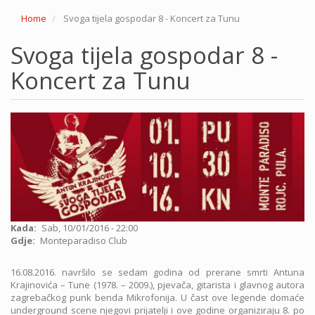
Home
Svoga tijela gospodar 8 - Koncert za Tunu
Svoga tijela gospodar 8 -
Koncert za Tunu
Kada
Sab, 10/01/2016 - 22:00
Gdje
Monteparadiso Club
16.08.2016. navršilo se sedam godina od prerane smrti Antuna
Krajinovića – Tune (1978. – 2009.), pjevača, gitarista i glavnog autora
zagrebačkog punk benda Mikrofonija. U čast ove legende domaće
underground scene njegovi prijatelji i ove godine organiziraju 8. po