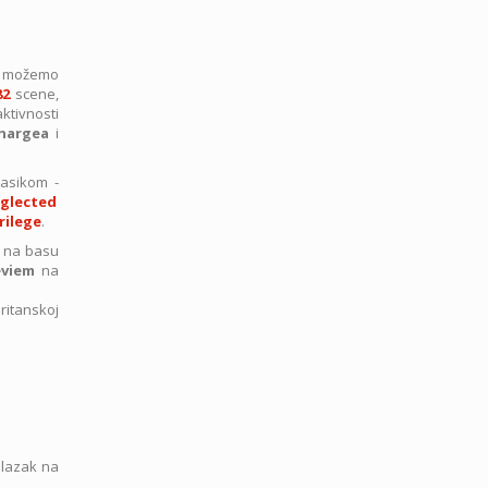
ih možemo
82
scene,
ktivnosti
hargea
i
lasikom -
glected
rilege
.
na basu
eviem
na
ritanskoj
dlazak na