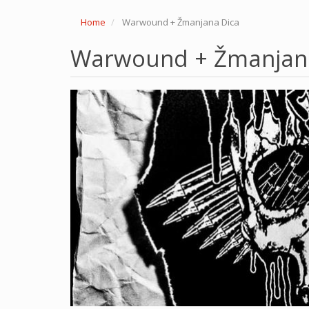
Home
Warwound + Žmanjana Dica
Warwound + Žmanjan