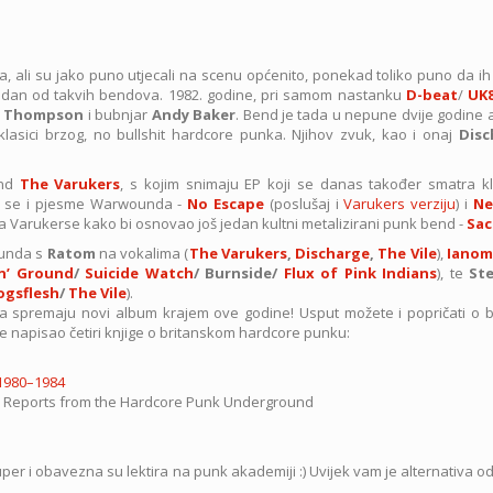
la, ali su jako puno utjecali na scenu općenito, ponekad toliko puno da 
edan od takvih bendova. 1982. godine, pri samom nastanku
D-beat
/
UK
 Thompson
i bubnjar
Andy Baker
. Bend je tada u nepune dvije godine a
asici brzog, no bullshit hardcore punka. Njihov zvuk, kao i onaj
Disc
end
The Varukers
, s kojim snimaju EP koji se danas također smatra k
e se i pjesme Warwounda -
No Escape
(poslušaj i
Varukers verziju
) i
Ne
a Varukerse kako bi osnovao još jedan kultni metalizirani punk bend -
Sac
unda s
Ratom
na vokalima (
The Varukers
,
Discharge
,
The Vile
),
Ianom
n’ Ground
/
Suicide Watch
/ Burnside/
Flux of Pink Indians
), te
St
ogsflesh
/
The Vile
).
ipa spremaju novi album krajem ove godine! Usput možete i popričati o b
je napisao četiri knjige o britanskom hardcore punku:
 1980–1984
ne Reports from the Hardcore Punk Underground
s
er i obavezna su lektira na punk akademiji :) Uvijek vam je alternativa o