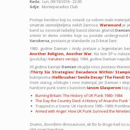
Kada
Lun, 09/19/2016 - 22:00
Gdje
Monteparadiso Club
Postoje bendovi koji su ostavili za sobom malo materija
smatrati utemeljiteljima nekih žanrova.
Warwound
je j
band su osnovali tadašnji basist (danas gitarist)
Damian
snimio tri demo snimke koje su postale underground kl
Varukersa
, postavio je standarde za D-beat žanr.
1983. godine Damian i Andy prelaze u legendaran b
Another Religion, Another War
. Na tom EP-u nalaz
(poslušaj i
Varukers verziju
). 1984. godine Damian napušt
30 godina kasnije
Damian
okuplja novu postavu Warwo
(
Thirty Six Strategies
/
Decadence Within
/
Stampi
bubnjevima (
Hellkrusher
/
Senile Decay
/
The Fiend
/
D
Osim starog, očekujte i novi materijal, jer Damian i ek
hardcore punk sceni s basistom
Ianom Glasperom
koji 
Burning Britain: The History of UK Punk 1980–1984
The Day the Country Died: A History of Anarcho Punk
Trapped in a Scene: UK Hardcore 1985–1989: Frontli
Armed with Anger: How UK Punk Survived the Ninetie
Znamo, dovodimo dinosauruse, ali što bi drugo kad su sup
shit cover bendove.